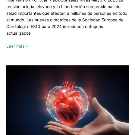
hipertensión Por Juan PabloGonzález Rivas Mayo 7, 2025 La
presión arterial elevada y la hipertensión son problemas de
salud importantes que afectan a millones de personas en todo
el mundo. Las nuevas directrices de la Sociedad Europea de
Cardiología (ESC) para 2024 introducen enfoques
actualizados
Leer más »
Quiz
de
Conocimientos
sobre
Hipertensión
Arterial