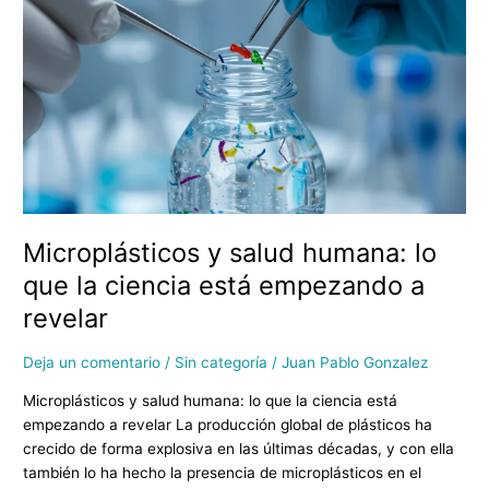
y
salud
humana:
lo
que
la
ciencia
está
empezando
a
Microplásticos y salud humana: lo
revelar
que la ciencia está empezando a
revelar
Deja un comentario
/
Sin categoría
/
Juan Pablo Gonzalez
Microplásticos y salud humana: lo que la ciencia está
empezando a revelar La producción global de plásticos ha
crecido de forma explosiva en las últimas décadas, y con ella
también lo ha hecho la presencia de microplásticos en el