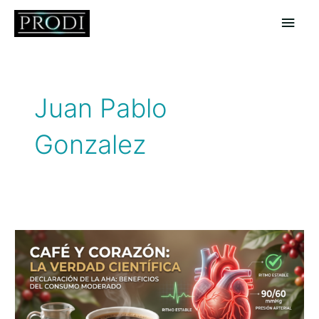
Ir
Men
al
contenido
princ
Juan Pablo
Gonzalez
Café,
cafeína
y
corazón