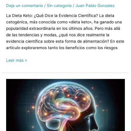
Deja un comentario
/
Sin categoría
/
Juan Pablo Gonzalez
La Dieta Keto: ¿Qué Dice la Evidencia Científica? La dieta
cetogénica, más conocida como «dieta keto», ha ganado una
popularidad extraordinaria en los últimos años. Pero más allá
de las tendencias y modas, ¿qué nos dice realmente la
evidencia científica sobre esta forma de alimentación? En este
artículo exploraremos tanto los beneficios como los riesgos
Leer más »
Evalúa
la
Puntuación
del
Cuidado
de
tu
Cerebro