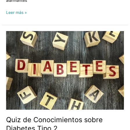
alarmantes
Leer más »
Quiz
de
Conocimientos
sobre
Diabetes
Tipo
2
Quiz de Conocimientos sobre
Diabetes Tipo 2