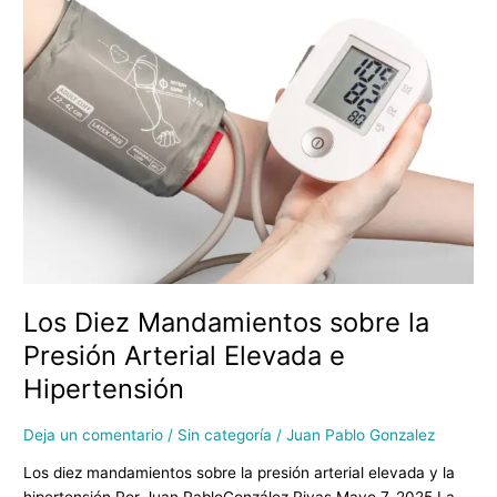
Diez
Mandamientos
sobre
la
Presión
Arterial
Elevada
e
Hipertensión
Los Diez Mandamientos sobre la
Presión Arterial Elevada e
Hipertensión
Deja un comentario
/
Sin categoría
/
Juan Pablo Gonzalez
Los diez mandamientos sobre la presión arterial elevada y la