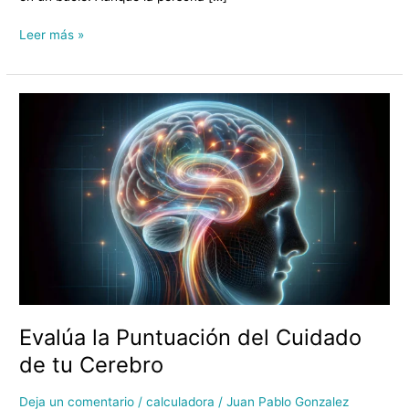
Leer más »
Evalúa
la
Puntuación
del
Cuidado
de
tu
Cerebro
Evalúa la Puntuación del Cuidado
de tu Cerebro
Deja un comentario
/
calculadora
/
Juan Pablo Gonzalez