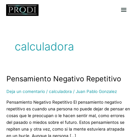
Ir
Men
al
contenido
princ
calculadora
Pensamiento Negativo Repetitivo
Pensamiento
Negativo
Repetitivo
Deja un comentario
/
calculadora
/
Juan Pablo Gonzalez
Pensamiento Negativo Repetitivo El pensamiento negativo
repetitivo es cuando una persona no puede dejar de pensar en
cosas que le preocupan o le hacen sentir mal, como errores
del pasado o miedos sobre el futuro. Estos pensamientos se
repiten una y otra vez, como si la mente estuviera atrapada
en un bucle. Aunque la persona […]