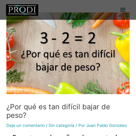
Ir
Men
al
contenido
princ
¿Por qué es tan difícil bajar de
peso?
Deja un comentario
/
Sin categoría
/ Por
Juan Pablo Gonzalez