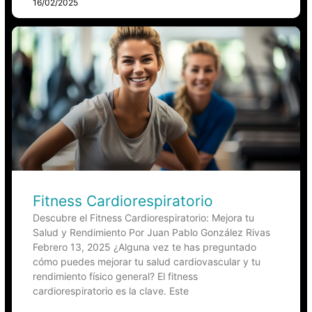
16/02/2025
Fitness Cardiorespiratorio
Descubre el Fitness Cardiorespiratorio: Mejora tu
Salud y Rendimiento Por Juan Pablo González Rivas
Febrero 13, 2025 ¿Alguna vez te has preguntado
cómo puedes mejorar tu salud cardiovascular y tu
rendimiento físico general? El fitness
cardiorespiratorio es la clave. Este