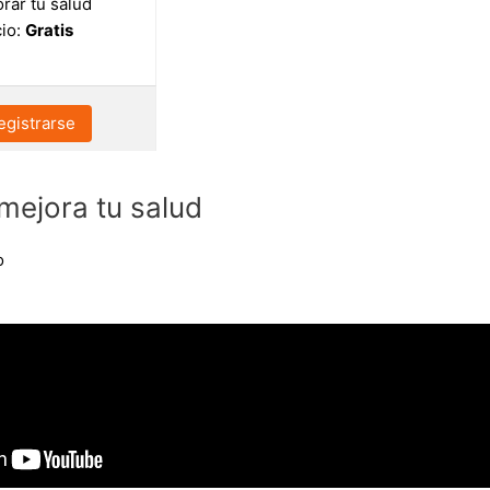
rar tu salud
io:
Gratis
egistrarse
 mejora tu salud
o