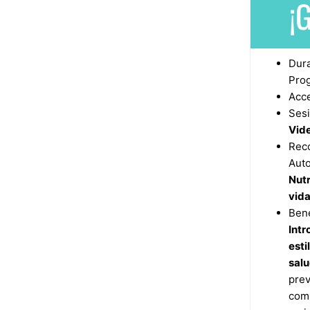
¡G
Dura
Pro
Acc
Sesi
Vide
Rec
Auto
Nutr
vid
Bene
Intr
esti
sal
prev
comp