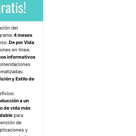
ratis!
ción del
grama:
4 meses
eso:
De por Vida
ones en línea:
os informativos
omendaciones
matizadas:
ición y Estilo de
a
ficios:
oducción a un
lo de vida más
udable
para
ención de
licaciones y