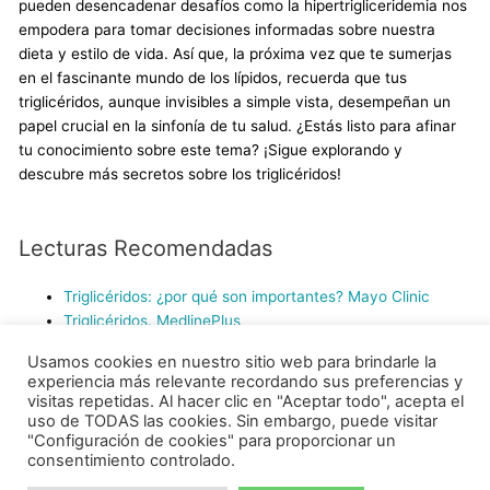
pueden desencadenar desafíos como la hipertrigliceridemia nos
empodera para tomar decisiones informadas sobre nuestra
dieta y estilo de vida. Así que, la próxima vez que te sumerjas
en el fascinante mundo de los lípidos, recuerda que tus
triglicéridos, aunque invisibles a simple vista, desempeñan un
papel crucial en la sinfonía de tu salud. ¿Estás listo para afinar
tu conocimiento sobre este tema? ¡Sigue explorando y
descubre más secretos sobre los triglicéridos!
Lecturas Recomendadas
Triglicéridos: ¿por qué son importantes? Mayo Clinic
Triglicéridos. MedlinePlus
Concentraciones altas de triglicéridos en sangre. Instituto
Usamos cookies en nuestro sitio web para brindarle la
Nacional de Salud. Estados Unidos.
experiencia más relevante recordando sus preferencias y
Los Omega-3 y La Salud Cardiovascular. PRODI
visitas repetidas. Al hacer clic en "Aceptar todo", acepta el
uso de TODAS las cookies. Sin embargo, puede visitar
"Configuración de cookies" para proporcionar un
consentimiento controlado.
Copyright © 2026
PRODI
| Desarrollado por el Equipo PRODI