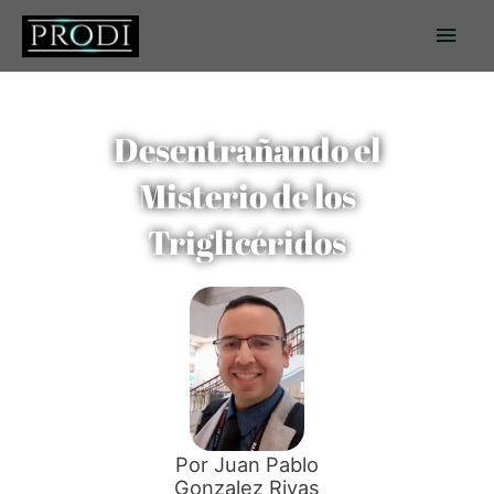
Ir
Men
al
contenido
princ
Desentrañando el
Misterio de los
Triglicéridos
Por Juan Pablo
Gonzalez Rivas