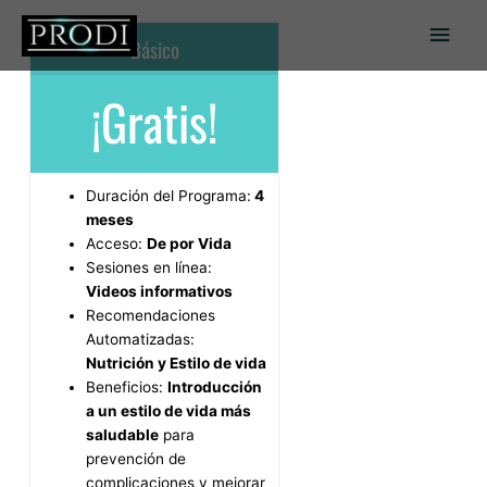
Ir
Men
al
Básico
contenido
princ
¡Gratis!
Duración del Programa:
4
meses
Acceso:
De por Vida
Sesiones en línea:
Videos informativos
Recomendaciones
Automatizadas:
Nutrición y Estilo de vida
Beneficios:
Introducción
a un estilo de vida más
saludable
para
prevención de
complicaciones y mejorar