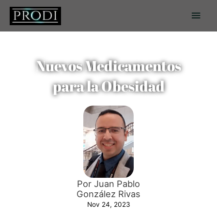
Ir
Men
al
contenido
princ
Nuevos Medicamentos
para la Obesidad
Por Juan Pablo
González Rivas
Nov 24, 2023