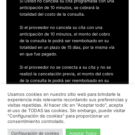
Si Usted no cancela su cita programada con una
anticipación de 10 minutos, se cobrará la
totalidad del costo de la consulta.
Si el proveedor no cancela su cita con una
anticipación de 10 minutos, el monto del cobro
de la consulta le podrá ser reembolsado en su
totalidad en un plazo de 15 días, por la misma vía
en que fue pagado.
Si el proveedor no se conecta a su cita y no se
realizó la cancelación previa, el monto del cobro
de la consulta le podrá ser reembolsado en su
totalidad en un plazo de 15 días, por la misma vía
en que fue pagado
Usamos cookies en nuestro sitio web para brindarle la
experiencia más relevante recordando sus preferencias y
visitas repetidas. Al hacer clic en "Aceptar todo", acepta
el uso de TODAS las cookies. Sin embargo, puede visitar
"Configuración de cookies" para proporcionar un
consentimiento controlado.
Configuración de cookies
Aceptar Todos
Copyright © 2026
PRODI
| Desarrollado por el Equipo PRODI