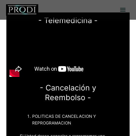
Ir
Men
al
contenido
princ
- Telemedicina -
- Cancelación y
Reembolso -
POLITICAS DE CANCELACION Y
REPROGRAMACION
Si Usted desea cancelar o reprogramar una