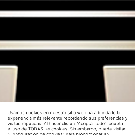
Usamos cookies en nuestro sitio web para brindarle la
experiencia más relevante recordando sus preferencias y
visitas repetidas. Al hacer clic en "Aceptar todo", acepta
el uso de TODAS las cookies. Sin embargo, puede visitar
"Configuración de cookies" para proporcionar un