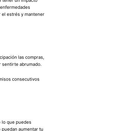
de tener un impacto
de enfermedades
r el estrés y mantener
icipación las compras,
r sentirte abrumado.
misos consecutivos
e lo que puedes
ue puedan aumentar tu