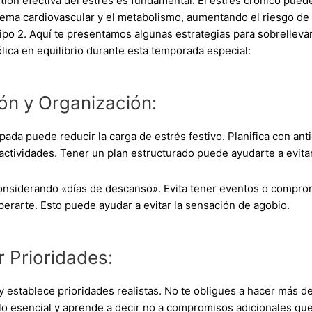
stión efectiva del estrés es fundamental. El estrés crónico pue
istema cardiovascular y el metabolismo, aumentando el riesgo 
tipo 2. Aquí te presentamos algunas estrategias para sobrelleva
lica en equilibrio durante esta temporada especial:
ión y Organización:
pada puede reducir la carga de estrés festivo. Planifica con ant
 actividades. Tener un plan estructurado puede ayudarte a evita
onsiderando «días de descanso». Evita tener eventos o compro
perarte. Esto puede ayudar a evitar la sensación de agobio.
r Prioridades:
y establece prioridades realistas. No te obligues a hacer más d
lo esencial y aprende a decir no a compromisos adicionales q