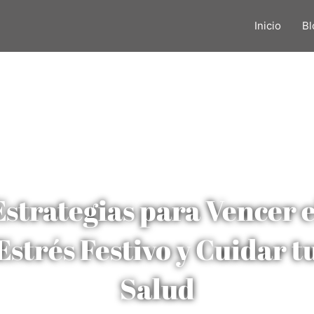
Inicio
Bl
Estrategias para Vencer e
Estrés Festivo y Cuidar t
Salud