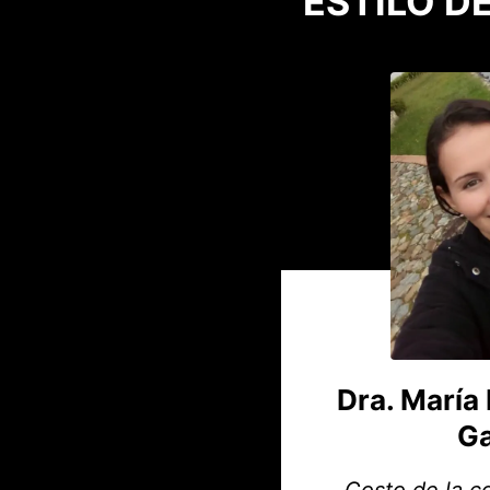
ESTILO D
Dra. María 
Ga
Costo de la c