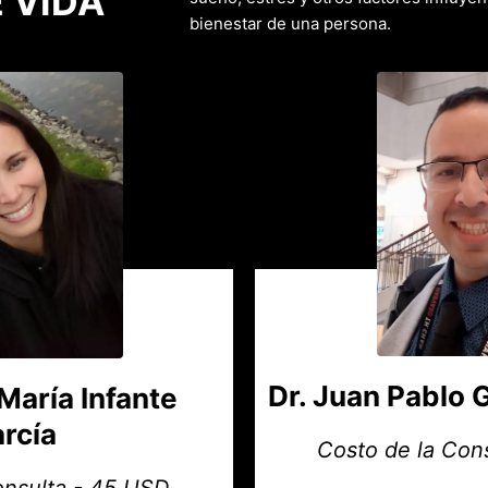
E VIDA
bienestar de una persona.
Dr. Juan Pablo 
María Infante
rcía
Costo de la Con
onsulta - 45 USD