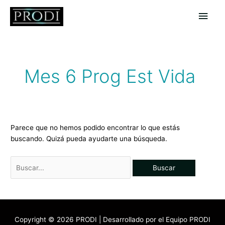
Ir
Men
al
contenido
princ
Buscar
por:
Mes 6 Prog Est Vida
Parece que no hemos podido encontrar lo que estás
buscando. Quizá pueda ayudarte una búsqueda.
Copyright © 2026
PRODI
| Desarrollado por el Equipo PRODI