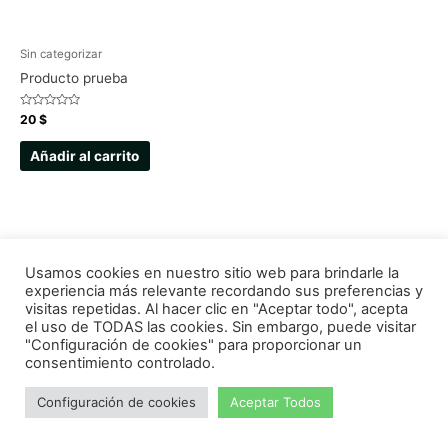
Sin categorizar
Producto prueba
Valorado
20
$
con
0
de
Añadir al carrito
5
Usamos cookies en nuestro sitio web para brindarle la
Copyright © 2026
PRODI
| Desarrollado por el Equipo PRODI
experiencia más relevante recordando sus preferencias y
visitas repetidas. Al hacer clic en "Aceptar todo", acepta
el uso de TODAS las cookies. Sin embargo, puede visitar
"Configuración de cookies" para proporcionar un
consentimiento controlado.
Configuración de cookies
Aceptar Todos