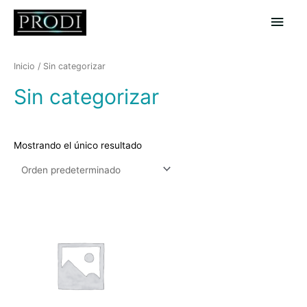
Ir
Men
al
contenido
princ
Inicio
/ Sin categorizar
Sin categorizar
Mostrando el único resultado