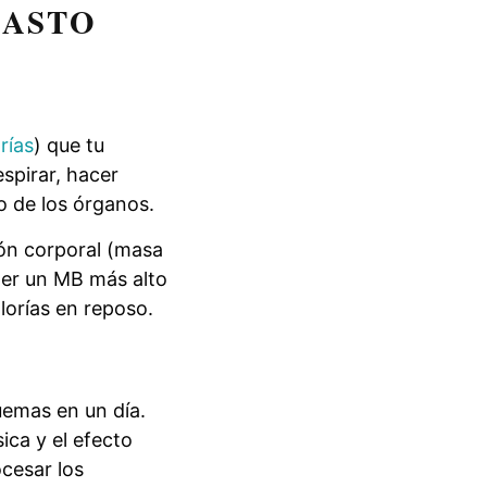
GASTO
rías
) que tu
spirar, hacer
o de los órganos.
ión corporal (masa
ner un MB más alto
orías en reposo.
quemas en un día.
ica y el efecto
ocesar los